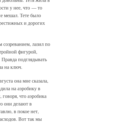
сти у нее, что — то
не мешал. Тете было
престижных и дорогих
м созреванием, лазил по
стройной фигурой,
. Правда подглядывать
ла на ключ.
вгуста она мне сказала,
одила на аэробику в
, говоря, что аэробика
то они делают в
авлю, в покое нет,
асходов. Вот так мы