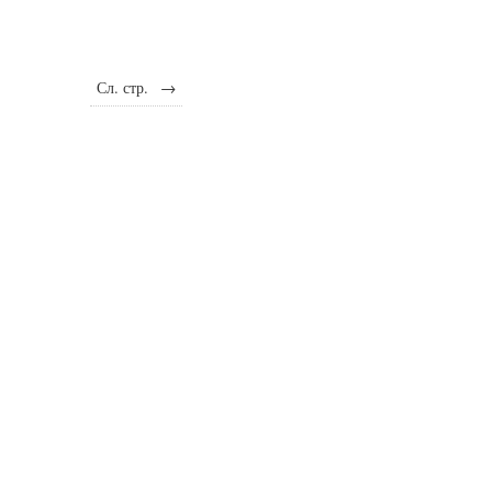
Сл. стр.
→