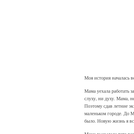
Моя история началась в
Мама уехала работать за
слуху, ни духу. Мама, 
Поэтому сдав летние экз
маленьком городе. До Мо
было. Новую жизнь я вст
Мама высылала тете раз