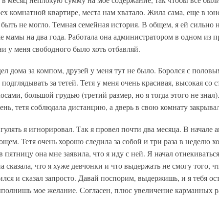
ех комнатной квартире, места нам хватало. Жила сама, еще в юно
 быть не могло. Темная семейная история. В общем, я ей сильно 
ше мамы на два года. Работала она администратором в одном из 
ни у меня свободного было хоть отбавляй.
ел дома за компом, друзей у меня тут не было. Боролся с половы
подглядывать за тетей. Тетя у меня очень красивая, высокая со 
ами, большой грудью (третий размер, но я тогда этого не знал)
чень, тетя соблюдала дистанцию, а дверь в свою комнату закрыва
улять я игнорировал. Так я провел почти два месяца. В начале а
вощем. Тетя очень хорошо следила за собой и три раза в неделю х
 пятницу она мне заявила, что я иду с ней. Я начал отнекиваться
а сказала, что я хуже девчонки и что выдержать не смогу того, ч
ился и сказал запросто. Давай поспорим, выдержишь, и я тебя ост
ыполнишь мое желание. Согласен, плюс увеличение карманных р