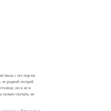
 не было с тех пор ни
, ее родной сестрой.
столице, но и не в
ы сильно скучать, не
и довольны. Тетя жила в