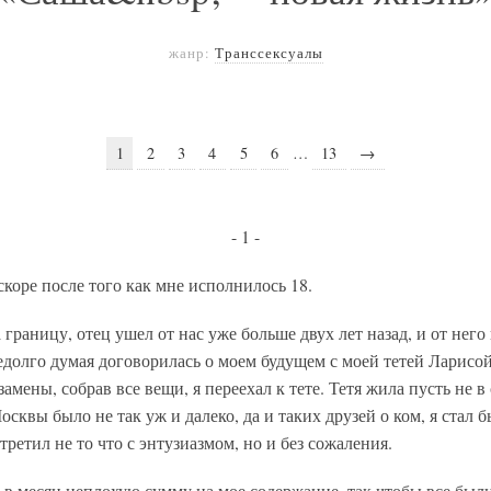
жанр:
Транссексуалы
1
2
3
4
5
6
…
13
→
- 1 -
скоре после того как мне исполнилось 18.
 границу, отец ушел от нас уже больше двух лет назад, и от него
недолго думая договорилась о моем будущем с моей тетей Ларисой
амены, собрав все вещи, я переехал к тете. Тетя жила пусть не в 
сквы было не так уж и далеко, да и таких друзей о ком, я стал б
ретил не то что с энтузиазмом, но и без сожаления.
 в месяц неплохую сумму на мое содержание, так чтобы все был