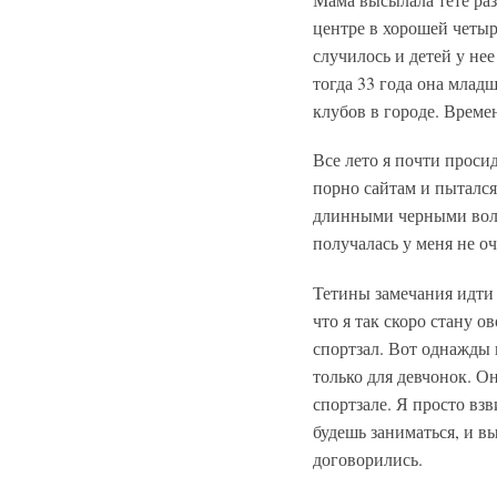
центре в хорошей четыр
случилось и детей у нее
тогда 33 года она млад
клубов в городе. Време
Все лето я почти просид
порно сайтам и пытался 
длинными черными волос
получалась у меня не о
Тетины замечания идти г
что я так скоро стану о
спортзал. Вот однажды в
только для девчонок. Он
спортзале. Я просто взв
будешь заниматься, и в
договорились.