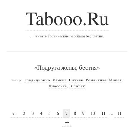
Tabooo.Ru
. . . читать эротические рассказы бесплатно.
«Подруга жены, бестия»
жанр:
Традиционно
,
Измена
,
Случай
,
Романтика
,
Минет
,
Классика
,
В попку
←
2
3
4
5
6
7
8
9
10
11
…
11
→