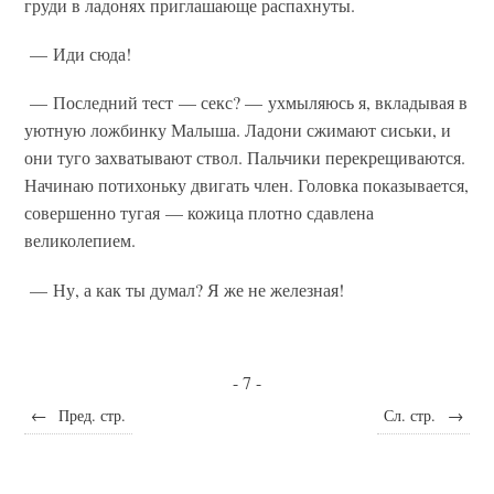
груди в ладонях приглашающе распахнуты.
— Иди сюда!
— Последний тест — секс? — ухмыляюсь я, вкладывая в
уютную ложбинку Малыша. Ладони сжимают сиськи, и
они туго захватывают ствол. Пальчики перекрещиваются.
Начинаю потихоньку двигать член. Головка показывается,
совершенно тугая — кожица плотно сдавлена
великолепием.
— Ну, а как ты думал? Я же не железная!
- 7 -
←
Пред. стр.
Сл. стр.
→